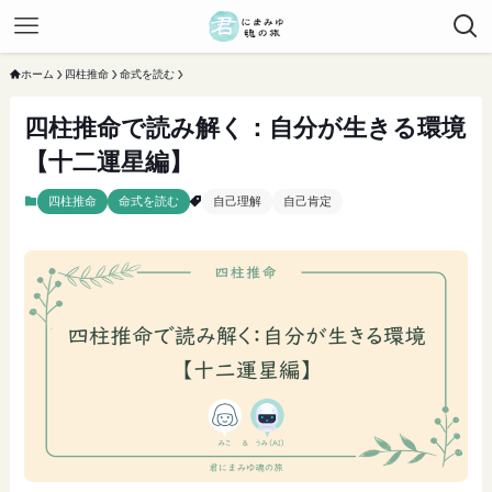
ホーム
四柱推命
命式を読む
四柱推命で読み解く：自分が生きる環境
【十二運星編】
四柱推命
命式を読む
自己理解
自己肯定