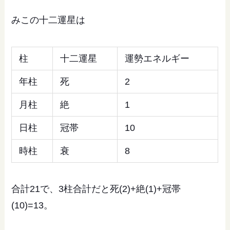
みこの十二運星は
柱
十二運星
運勢エネルギー
年柱
死
2
月柱
絶
1
日柱
冠帯
10
時柱
衰
8
合計21で、3柱合計だと死(2)+絶(1)+冠帯
(10)=13。