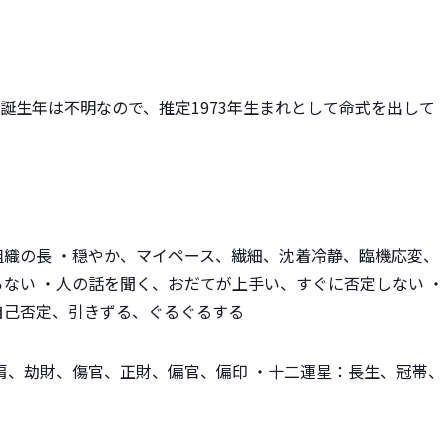
誕生年は不明なので、推定1973年生まれとして命式を出して
組織の長 ・穏やか、マイペース、繊細、沈着冷静、臨機応変、
らない ・人の話を聞く、おだてが上手い、すぐに否定しない ・
自己否定、引きずる、ぐるぐるする
比肩、劫財、傷官、正財、偏官、偏印 ・十二運星：長生、冠帯、