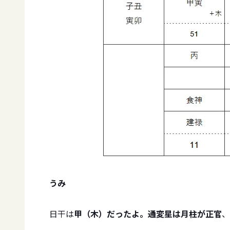
うみ
日干は
甲（木）だったよ。通変星は月柱が正官
、