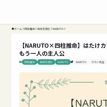
ホーム
四柱推命
命式を読む
NARUTO
【NARUTO×四柱推命】はたけ
もう一人の主人公
四柱推命
命式を読む
NARUTO
NARUTO
カカシ先生