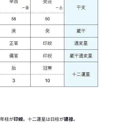
年柱が
印綬
。十二運星は日柱が
建禄
。