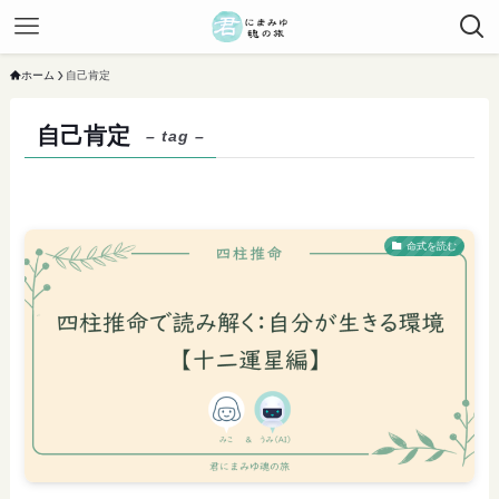
ホーム
自己肯定
自己肯定
– tag –
命式を読む